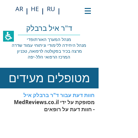
תחילתו
AR
HE
RU
של
|
|
|
דף
אינטרנט,
לחץ
ד"ר איל ברבלק
אנטר
כדי
מנהל המערך האורתופדי
לעבור
מנהל היחידה ללימודי וניתוחי עמוד שדרה
לאזור
מרצה בכיר בפקולטה לרפואה, טכניון
תוכן
המרכז הרפואי הלל-יפה
מרכזי
מטופלים מעידים
חוות דעת עבור ד"ר ברבלק איל
מסופקת על ידי
MedReviews.co.il
-
חוות דעת על רופאים