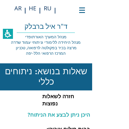
תחילתו
AR
HE
RU
של
|
|
|
דף
אינטרנט,
לחץ
ד"ר איל ברבלק
אנטר
כדי
מנהל המערך האורתופדי
לעבור
מנהל היחידה ללימודי וניתוחי עמוד שדרה
לאזור
מרצה בכיר בפקולטה לרפואה, טכניון
תוכן
המרכז הרפואי הלל-יפה
מרכזי
שאלות בנושא: ניתוחים
כללי
חזרה לשאלות
נפוצות
היכן ניתן לבצע את הניתוח?