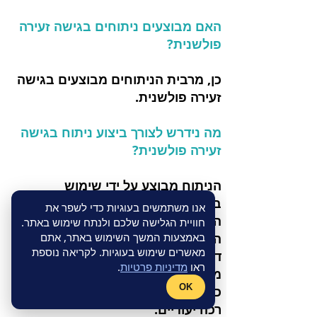
האם מבוצעים ניתוחים בגישה זעירה
פולשנית?
כן, מרבית הניתוחים מבוצעים בגישה
זעירה פולשנית.
מה נידרש לצורך ביצוע ניתוח בגישה
זעירה פולשנית?
הניתוח מבוצע על ידי שימוש
במקרוסקופ יעודי לניתוח עמוד שדרה.
אנו משתמשים בעוגיות כדי לשפר את
ההגדלה המיקרוסקופית והתאורה
חוויית הגלישה שלכם ולנתח שימוש באתר.
באמצעות המשך השימוש באתר, אתם
העדיפה מאפשרים לבצע את הניתוח
מאשרים שימוש בעוגיות. לקריאה נוספת
דרך חתכים קטנים בעור ולהגביר
ראו
מדיניות פרטיות
.
משמעותית את הבטיחות של הניתוח.
OK
כמו כן ישנו שימוש במרחיבי ריקמה
רכה יעודיים.