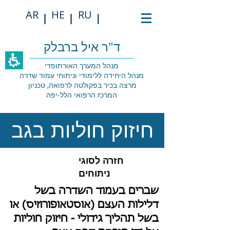
תחילתו
AR
HE
RU
של
|
|
|
דף
אינטרנט,
לחץ
ד"ר איל ברבלק
אנטר
כדי
מנהל המערך האורתופדי
לעבור
מנהל היחידה ללימודי וניתוחי עמוד שדרה
לאזור
מרצה בכיר בפקולטה לרפואה, טכניון
תוכן
המרכז הרפואי הלל-יפה
מרכזי
חיזוק חוליות בגב
חזרה לסוגי
ניתוחים
שברים בעמוד השדרה בשל
דלילות העצם (אוסטאופורוזיס) או
בשל תהליך גידולי - חיזוק חוליות