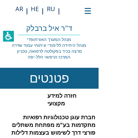
תחילתו
AR
HE
RU
של
|
|
|
דף
אינטרנט,
לחץ
ד"ר איל ברבלק
אנטר
כדי
מנהל המערך האורתופדי
לעבור
מנהל היחידה ללימודי וניתוחי עמוד שדרה
לאזור
מרצה בכיר בפקולטה לרפואה, טכניון
תוכן
המרכז הרפואי הלל-יפה
מרכזי
פטנטים
חזרה למידע
מקצועי
חברת עוגן טכנולוגיות רפואיות
מתקדמות בע"מ מפתחת משתלים
פורצי דרך לשימוש בעצמות דלילות