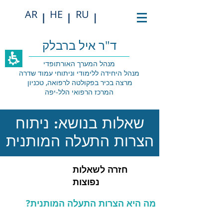
תחילתו
AR
HE
RU
של
|
|
|
דף
אינטרנט,
לחץ
ד"ר איל ברבלק
אנטר
כדי
מנהל המערך האורתופדי
לעבור
מנהל היחידה ללימודי וניתוחי עמוד שדרה
לאזור
מרצה בכיר בפקולטה לרפואה, טכניון
תוכן
המרכז הרפואי הלל-יפה
מרכזי
שאלות בנושא: ניתוח
הצרות התעלה המותנית
חזרה לשאלות
נפוצות
מה היא הצרות התעלה המותנית?