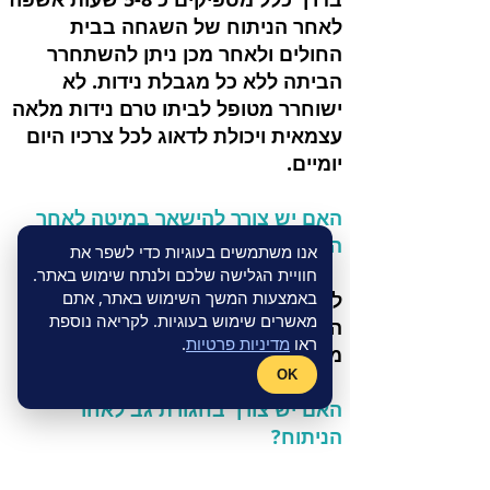
לאחר הניתוח של השגחה בבית
החולים ולאחר מכן ניתן להשתחרר
הביתה ללא כל מגבלת נידות. לא
ישוחרר מטופל לביתו טרם נידות מלאה
עצמאית ויכולת לדאוג לכל צרכיו היום
יומיים.
האם יש צורך להישאר במיטה לאחר
הניתוח?
אנו משתמשים בעוגיות כדי לשפר את
חוויית הגלישה שלכם ולנתח שימוש באתר.
לא, אני מעודד ירידה מהמיטה לאחר
באמצעות המשך השימוש באתר, אתם
מאשרים שימוש בעוגיות. לקריאה נוספת
הניתוח. אין מגבלה של עליה או ירידת
ראו
מדיניות פרטיות
.
מדרגות.
OK
האם יש צורך בחגורת גב לאחר
הניתוח?